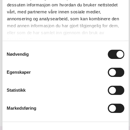
dessuten informasjon om hvordan du bruker nettstedet
vårt, med partnerne våre innen sosiale medier,
annonsering og analysearbeid, som kan kombinere den
med annen informasjon du har gjort tilgjengelig for dem,
eller som de har samlet inn gjennom din bruk av
tjenestene deres.
Samtykkevalg
Nødvendig
Egenskaper
Statistikk
<div>Kr. 2.000,-</div>
Markedsføring