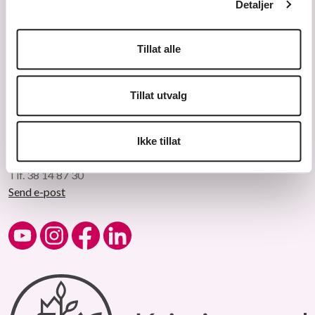
Detaljer
Forside
Eksempler
SpeedAdmin
SPWI Tree
Detail
Tillat alle
Tillat utvalg
Ikke tillat
Tlf. 38 14 87 30
Send e-post
Kulturskolen på YouTube
Kulturskolen på Instagram
Kulturskolen på Facebook
Kulturskolen på LinkedIn