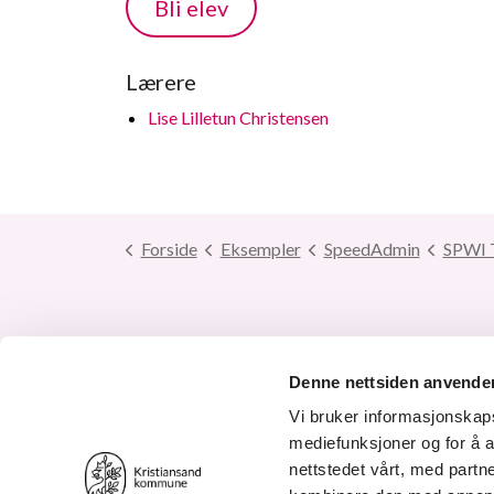
Bli elev
Lærere
Lise Lilletun Christensen
Forside
Eksempler
SpeedAdmin
SPWI 
Tlf. 38
Denne nettsiden anvende
Send e
Vi bruker informasjonskapsl
mediefunksjoner og for å a
nettstedet vårt, med part