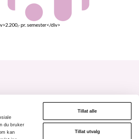
v>2.200,- pr. semester</div>
Tillat alle
osiale
edIn
n du bruker
Tillat utvalg
som kan