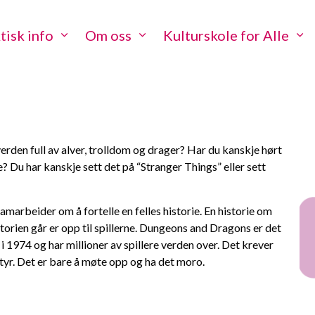
tisk info
Om oss
Kulturskole for Alle
verden full av alver, trolldom og drager? Har du kanskje hørt
? Du har kanskje sett det på “Stranger Things” eller sett
marbeider om å fortelle en felles historie. En historie om
torien går er opp til spillerne. Dungeons and Dragons er det
i 1974 og har millioner av spillere verden over. Det krever
styr. Det er bare å møte opp og ha det moro.