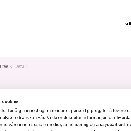
<di
Tree
Detail
 14 87 30
r cookies
-post
er for å gi innhold og annonser et personlig preg, for å levere s
Kulturskolen på YouTube
Kulturskolen på Instagram
Kulturskolen på Facebook
Kulturskolen på Link
nalysere trafikken vår. Vi deler dessuten informasjon om hvorda
nerne våre innen sosiale medier, annonsering og analysearbeid, 