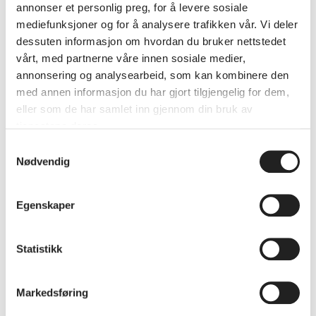
annonser et personlig preg, for å levere sosiale
mediefunksjoner og for å analysere trafikken vår. Vi deler
dessuten informasjon om hvordan du bruker nettstedet
vårt, med partnerne våre innen sosiale medier,
annonsering og analysearbeid, som kan kombinere den
med annen informasjon du har gjort tilgjengelig for dem,
eller som de har samlet inn gjennom din bruk av
tjenestene deres.
Samtykkevalg
Nødvendig
TALENT SØR | visuell kunst - tegning med
Egenskaper
Anthony Higginson og Susanne Quist (Høst
-25)
Statistikk
Markedsføring