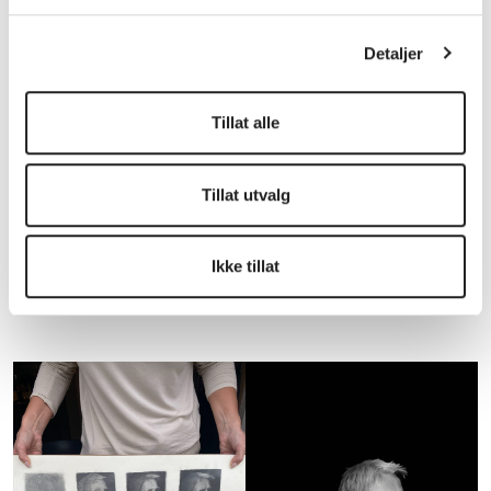
Detaljer
Tillat alle
Tillat utvalg
Ikke tillat
TALENT SØR | visuell kunst - digital
workshop med Simon Fredland (Høst -25)