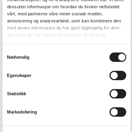
dessuten informasjon om hvordan du bruker nettstedet
vårt, med partnerne våre innen sosiale medier,
annonsering og analysearbeid, som kan kombinere den
med annen informasjon du har gjort tilgjengelig for dem,
eller som de har samlet inn gjennom din bruk av
tjenestene deres.
Samtykkevalg
Nødvendig
Egenskaper
Gatekunsthelg
Statistikk
Markedsføring
Tid:
6.-7.juni 2026
Hvor:
Oppmøtested: Kultursenter Spira, elvegaten 1, 4400
Flekkefjord