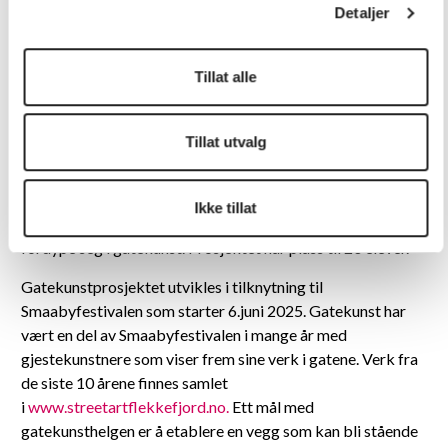
Kl.:
11.00-17.00
Detaljer
Pris
: 400,-
Alder:
13-20 år
Tillat alle
Om prosjektet
Tillat utvalg
6.-7.juni 2026 vil Flekkefjord kulturskole invitere til
gatekunsthelg i Flekkefjord. Arrangementet er åpent for
Ikke tillat
unge i alderen 13-20 år som er motivert og interessert i å
fordype seg i gatekunst. Prosjektet har plass til 20 elever.
Gatekunstprosjektet utvikles i tilknytning til
Smaabyfestivalen som starter 6.juni 2025. Gatekunst har
vært en del av Smaabyfestivalen i mange år med
gjestekunstnere som viser frem sine verk i gatene. Verk fra
de siste 10 årene finnes samlet
i
www.streetartflekkefjord.no.
Ett mål med
gatekunsthelgen er å etablere en vegg som kan bli stående