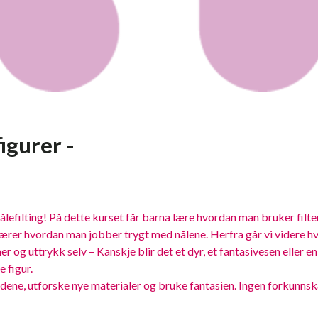
igurer -
ålefilting! På dette kurset får barna lære hvordan man bruker filtenå
g lærer hvordan man jobber trygt med nålene. Herfra går vi videre h
 og uttrykk selv – Kanskje blir det et dyr, et fantasivesen eller en
e figur.
dene, utforske nye materialer og bruke fantasien. Ingen forkunns