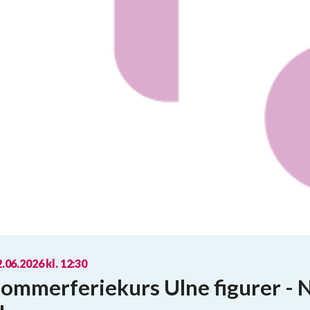
.06.2026 kl. 12:30
ommerferiekurs Ulne figurer - Nå