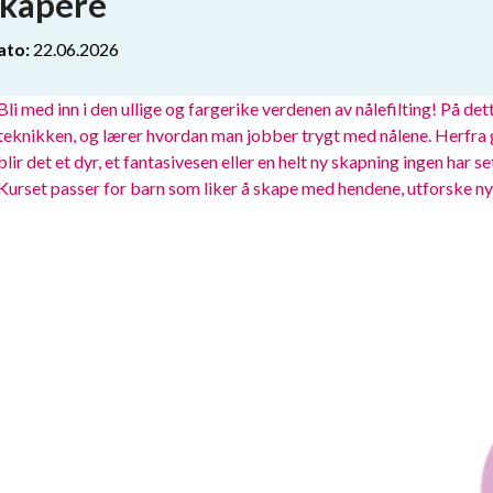
skapere
ato:
22.06.2026
Bli med inn i den ullige og fargerike verdenen av nålefilting! På dett
teknikken, og lærer hvordan man jobber trygt med nålene. Herfra gå
blir det et dyr, et fantasivesen eller en helt ny skapning ingen har se
Kurset passer for barn som liker å skape med hendene, utforske n