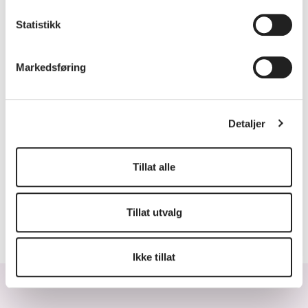
Statistikk
FØLGER KULTURSKOLEN GRUNNSKOLENS
SKOLERUTE?
Markedsføring
KAN MAN SØKE OM PERMISJON?
HVILKE KORPSTILBUD FINNES I
Detaljer
NÆRHETEN OG HVORDAN SØKER JEG?
Tillat alle
JEG ØNSKER ET KUNSTNERISK INNSLAG
FRA KULTURSKOLEN. HVA GJØR JEG?
Tillat utvalg
JEG FANT IKKE DET JEG LURTE PÅ!
Ikke tillat
Forside
Praktisk info
Ofte stilte Spørsmål