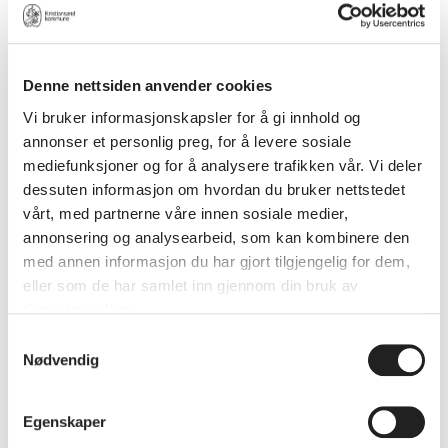
HVOR FOREGÅR UNDERVISNINGEN?
HVOR LENGE BEHOLDER MAN PLASSEN I
KULTURSKOLEN?
Denne nettsiden anvender cookies
Vi bruker informasjonskapsler for å gi innhold og
MÅ VI SØKE PÅ NYTT HVERT ÅR FOR Å
annonser et personlig preg, for å levere sosiale
BEHOLDE PLASSEN?
mediefunksjoner og for å analysere trafikken vår. Vi deler
dessuten informasjon om hvordan du bruker nettstedet
NÅR ER FRISTEN FOR UTMELDING?
vårt, med partnerne våre innen sosiale medier,
annonsering og analysearbeid, som kan kombinere den
med annen informasjon du har gjort tilgjengelig for dem,
MÅ VI BEKREFTE ELEVPLASS VED OPPTAK?
eller som de har samlet inn gjennom din bruk av
tjenestene deres.
ER DET MULIG Å BYTTE FAG?
Samtykkevalg
Nødvendig
ER DET MULIG Å BYTTE LÆRER?
ER DET MULIG Å BYTTE
Egenskaper
UNDERVISNINGSSTED?