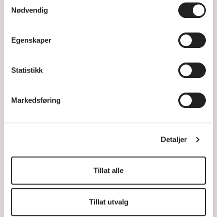
Samtykkevalg
Nødvendig
Kulturskolen på YouTube
Kulturskolen på Instagram
Kulturskolen på Facebook
Kulturskolen på LinkedIn
Egenskaper
Statistikk
Markedsføring
Detaljer
© 2026 Knuden – Kristiansand kulturskole
Tillat alle
Større tekst
Tillat utvalg
Våre retningslinjer for personvern