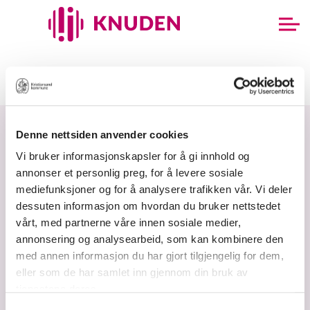
Korps
Forside
Kulturskole for Alle
Korps
Denne nettsiden anvender cookies
Vi bruker informasjonskapsler for å gi innhold og
annonser et personlig preg, for å levere sosiale
mediefunksjoner og for å analysere trafikken vår. Vi deler
dessuten informasjon om hvordan du bruker nettstedet
vårt, med partnerne våre innen sosiale medier,
annonsering og analysearbeid, som kan kombinere den
med annen informasjon du har gjort tilgjengelig for dem,
Tlf. 38 14 87 30
eller som de har samlet inn gjennom din bruk av
Send e-post
tjenestene deres.