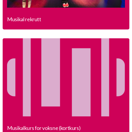
Musikal rekrutt
Musikalkurs for voksne (kortkurs)