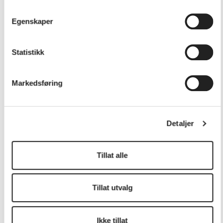
Egenskaper
Grunnleggende kurs i akkompagnering/akkordspill,
Statistikk
piano for voksne (kortkurs)
Markedsføring
Detaljer
Tillat alle
Tillat utvalg
Ikke tillat