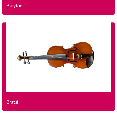
Baryton
Bratsj