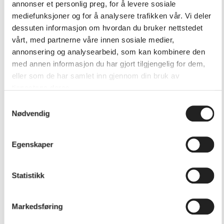
annonser et personlig preg, for å levere sosiale
mediefunksjoner og for å analysere trafikken vår. Vi deler
dessuten informasjon om hvordan du bruker nettstedet
vårt, med partnerne våre innen sosiale medier,
annonsering og analysearbeid, som kan kombinere den
med annen informasjon du har gjort tilgjengelig for dem,
eller som de har samlet inn gjennom din bruk av
tjenestene deres.
Samtykkevalg
Nødvendig
Egenskaper
Cello og orkester
Statistikk
Vil du lære å spille cello? På Kulturskolen kan du ta
cellotimer for å lære å mestre dette flotte instrumentet!
Markedsføring
Celloen har en dyp og vakker klang, og er helt uunnværlig i