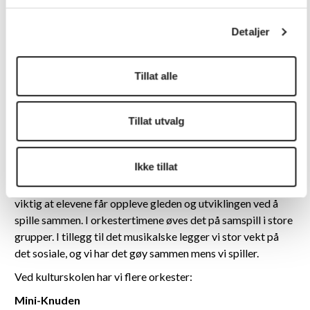
orkesteret. Celloen benyttes i ulike musikkformer, og det er
skrevet mye vakker musikk for cello som soloinstrument.
Detaljer
Repertoaret er derfor både stort og variert.
På celloundervisningen følger elevene et opplegg der nivå,
Tillat alle
repertoar og formidling henger nøye sammen.
Tillat utvalg
De som får plass på et strykeinstrument blir også tildelt en
plass et et av orkestrene.
Ikke tillat
Å spille i orkester er en viktig del av strykeropplæringen.
Alle strykeinstrumenter er orkesterinstrumenter, så det er
viktig at elevene får oppleve gleden og utviklingen ved å
spille sammen. I orkestertimene øves det på samspill i store
grupper. I tillegg til det musikalske legger vi stor vekt på
det sosiale, og vi har det gøy sammen mens vi spiller.
Ved kulturskolen har vi flere orkester:
Mini-Knuden