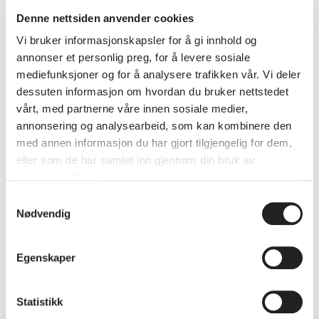
Denne nettsiden anvender cookies
AUTOMATISERTE AVGJØRELSER
Vi bruker informasjonskapsler for å gi innhold og
annonser et personlig preg, for å levere sosiale
DINE RETTIGHETER
mediefunksjoner og for å analysere trafikken vår. Vi deler
dessuten informasjon om hvordan du bruker nettstedet
PERSONVERNOMBUD
vårt, med partnerne våre innen sosiale medier,
annonsering og analysearbeid, som kan kombinere den
KLAGE
med annen informasjon du har gjort tilgjengelig for dem,
eller som de har samlet inn gjennom din bruk av
tjenestene deres.
Cookies
Samtykkevalg
Vi bruker informasjonskapsler (cookies) for å gi deg en bedre
Nødvendig
brukeropplevelse og for å analysere hvordan nettstedet vårt
brukes. Informasjonskapsler er små tekstfiler som lagres på
enheten din når du besøker nettsiden vår.
Egenskaper
Typer informasjonskapsler vi bruker
Statistikk
Vi bruker kun nødvendige informasjonskapsler