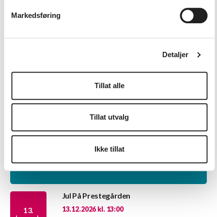
Markedsføring
Huskonsert
10.12.2026 kl. 19:00
10.
desember
Huskonsert med Knudens musikkelever.
Detaljer
Denne konserten passer fint for familie…
Tillat alle
Tillat utvalg
Ikke tillat
Jul På Prestegården
13.12.2026 kl. 13:00
13.