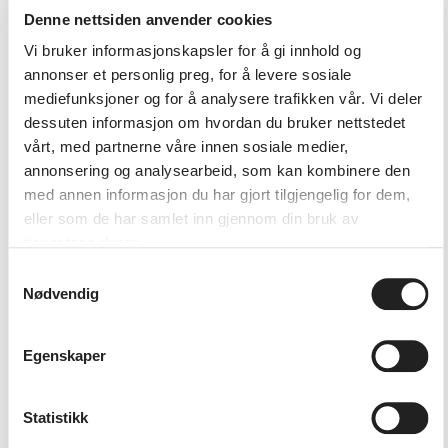
Denne nettsiden anvender cookies
Vi bruker informasjonskapsler for å gi innhold og
annonser et personlig preg, for å levere sosiale
mediefunksjoner og for å analysere trafikken vår. Vi deler
Huskonsert
dessuten informasjon om hvordan du bruker nettstedet
02.12.2026 kl. 19:00
2.
vårt, med partnerne våre innen sosiale medier,
desember
Huskonsert med Knudens musikkelever.
annonsering og analysearbeid, som kan kombinere den
Denne konserten passer fint for familie…
med annen informasjon du har gjort tilgjengelig for dem,
eller som de har samlet inn gjennom din bruk av
tjenestene deres.
Samtykkevalg
Nødvendig
Egenskaper
Statistikk