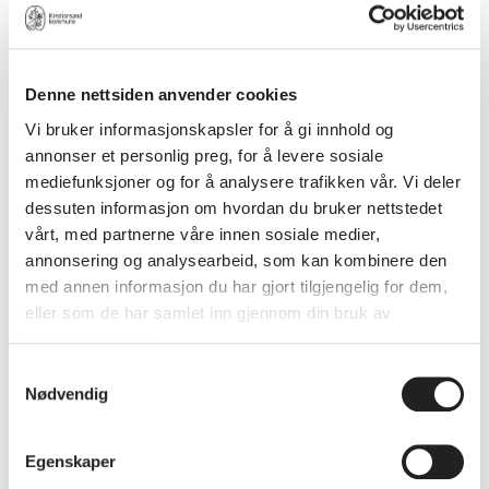
ta imot arrangementer av nasjonalt kaliber. Kulturskolens
lokaler på Søgne skole- og idrettssenter og Sygna kultursenter
gir mulighet for faglig samarbeid i bydelene.
Denne nettsiden anvender cookies
Kulturskolen er desentralisert
Vi bruker informasjonskapsler for å gi innhold og
Knuden skal ha undervisningsvirksomhet på ca. 20–35 steder.
annonser et personlig preg, for å levere sosiale
Dette organiseres i en modell med hovedsete,
mediefunksjoner og for å analysere trafikken vår. Vi deler
bydelskulturskoler og satellitter. På hovedsetet og de 4
dessuten informasjon om hvordan du bruker nettstedet
bydelskulturskolene er det stort fagtilbud – på satellittene et
vårt, med partnerne våre innen sosiale medier,
mindre omfattende tilbud.
annonsering og analysearbeid, som kan kombinere den
med annen informasjon du har gjort tilgjengelig for dem,
Knuden er en god arbeidsplass
eller som de har samlet inn gjennom din bruk av
Knuden skal være en arbeidsgiver som tilbyr faste og store,
tjenestene deres.
helst hele, stillinger og et godt arbeidsmiljø. Knuden skal tilby
Samtykkevalg
variert arbeid og legge til rette for kunstnerisk
Nødvendig
frilansvirksomhet. Tjenester av mindre omfang søkes i første
rekke løst gjennom institusjonssamarbeid og frilansoppdrag.
Egenskaper
Knuden gir kulturopplevelser gjennom hele livet