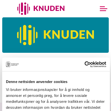
23.09.2025 kl. 16:00
Høstkonsert for Popkor og
Charlottes sangelever
Denne nettsiden anvender cookies
Vi bruker informasjonskapsler for å gi innhold og
annonser et personlig preg, for å levere sosiale
mediefunksjoner og for å analysere trafikken vår. Vi deler
dessuten informasjon om hvordan du bruker nettstedet
Forside
Arrangementer