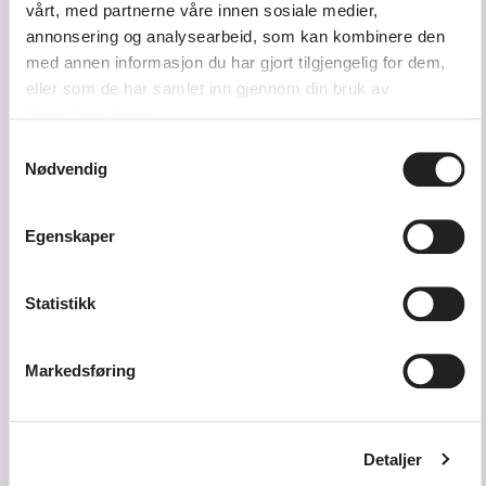
vårt, med partnerne våre innen sosiale medier,
annonsering og analysearbeid, som kan kombinere den
med annen informasjon du har gjort tilgjengelig for dem,
eller som de har samlet inn gjennom din bruk av
tjenestene deres.
Samtykkevalg
Nødvendig
Tlf. 38 14 87 30
Send e-post
Egenskaper
Statistikk
Kulturskolen på YouTube
Kulturskolen på Instagram
Kulturskolen på Facebook
Kulturskolen på LinkedIn
Markedsføring
Detaljer