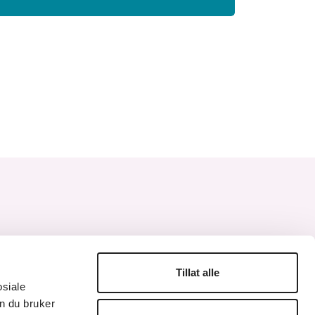
Tillat alle
osiale
edIn
n du bruker