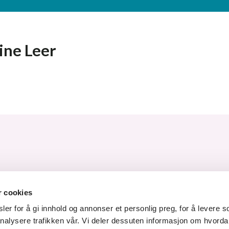
ine Leer
 14 87 30
r cookies
-post
er for å gi innhold og annonser et personlig preg, for å levere s
Kulturskolen på YouTube
Kulturskolen på Instagram
Kulturskolen på Facebook
Kulturskolen på Link
nalysere trafikken vår. Vi deler dessuten informasjon om hvorda