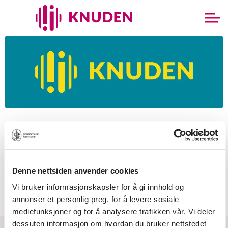
23.09.2026 kl. 19:00
Huskonsert
Denne nettsiden anvender cookies
Huskonsert med Knudens musikkelever. Denne konserten
Vi bruker informasjonskapsler for å gi innhold og
passer fint for familie og venner i alle aldre. Gratis inngang.
annonser et personlig preg, for å levere sosiale
mediefunksjoner og for å analysere trafikken vår. Vi deler
dessuten informasjon om hvordan du bruker nettstedet
Forside
Arrangementer