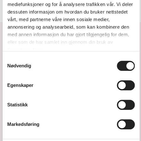
mediefunksjoner og for å analysere trafikken vår. Vi deler
dessuten informasjon om hvordan du bruker nettstedet
vårt, med partnerne våre innen sosiale medier,
annonsering og analysearbeid, som kan kombinere den
Forside
Arrangementer
med annen informasjon du har gjort tilgjengelig for dem,
eller som de har samlet inn gjennom din bruk av
tjenestene deres.
Samtykkevalg
Nødvendig
Egenskaper
Tlf. 38 14 87 30
Send e-post
Statistikk
Markedsføring
Kulturskolen på YouTube
Kulturskolen på Instagram
Kulturskolen på Facebook
Kulturskolen på LinkedIn