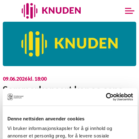
09.06.2026 kl. 18:00
Sommerkonsert kor og sang
Pris:
Gratis
Dato:
09.06.2026
Denne nettsiden anvender cookies
Sted:
Salen
Vi bruker informasjonskapsler for å gi innhold og
annonser et personlig preg, for å levere sosiale
Varighet:
60 min