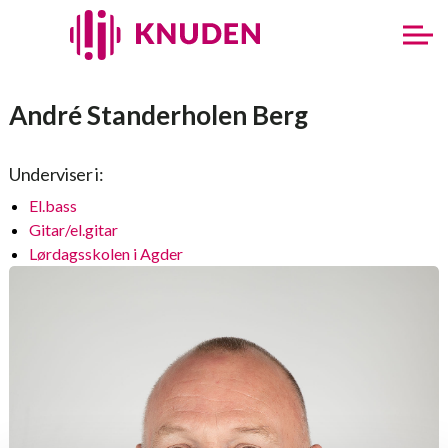
André Standerholen Berg
Underviser i:
El.bass
Gitar/el.gitar
Lørdagsskolen i Agder