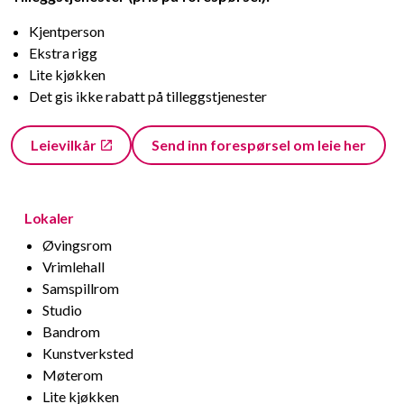
Kjentperson
Ekstra rigg
Lite kjøkken
Det gis ikke rabatt på tilleggstjenester
Leievilkår
Send inn forespørsel om leie her
Lokaler
Øvingsrom
Vrimlehall
Samspillrom
Studio
Bandrom
Kunstverksted
Møterom
Lite kjøkken