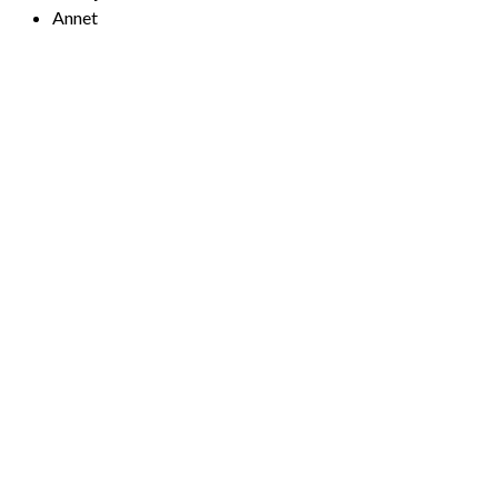
Annet
Forside
Om oss
Utleie av lokaler
Andre lokaler
Tlf. 38 14 87 30
Send e-post