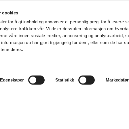
r cookies
er for å gi innhold og annonser et personlig preg, for å levere s
nalysere trafikken vår. Vi deler dessuten informasjon om hvorda
nerne våre innen sosiale medier, annonsering og analysearbeid, 
formasjon du har gjort tilgjengelig for dem, eller som de har sa
stene deres.
 leie her
Egenskaper
Statistikk
Markedsfør
ebox
 14 87 30