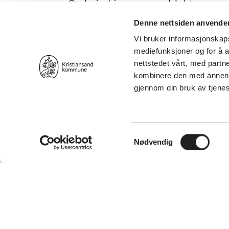
Opplæring/gjennomgang av lokalet
Kjentperson (ikke tekniker)
Denne nettsiden anvende
Tilleggstjenester (pris på forespørsel):
Vi bruker informasjonskapsl
mediefunksjoner og for å a
Ekstra rigg
nettstedet vårt, med part
Lite kjøkken
kombinere den med annen in
Det gis ikke rabatt på tilleggstjenester
gjennom din bruk av tjene
Leievilkår
Send inn forespørsel om
Samtykkevalg
Nødvendig
Forside
Om oss
Utleie av lokaler
Whit
Tlf. 38