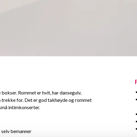
e bokser. Rommet er hvit, har dansegulv,
l å trekke for. Det er god takhøyde og rommet
r små intimkonserter.
er selv bemanner