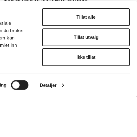
forespørsel.
To garderober
Tillat alle
osiale
n du bruker
Tillat utvalg
som kan
mlet inn
Ikke tillat
ing
Detaljer