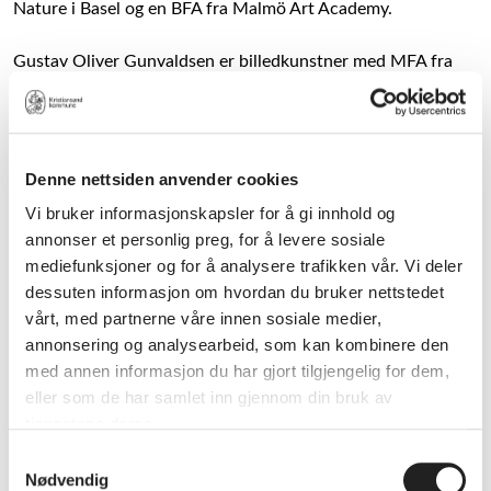
Nature i Basel og en BFA fra Malmö Art Academy.
Gustav Oliver Gunvaldsen er billedkunstner med MFA fra
Kunstakademiet i Trondheim ved NTNU og BA fra Lofoten
kunst og filmskole. Han er meddriver og forsker ved Lab
Genalguacil, et kunstnerisk laboratorium med fokus på rural
innovasjon, samt grunnlegger av GRAC i Kristiansand.
Denne nettsiden anvender cookies
Gustav er initiativtaker til, og har drevet Skogsus - en
Vi bruker informasjonskapsler for å gi innhold og
festival for performancekunst i Kristiansand gjennom flere
annonser et personlig preg, for å levere sosiale
år. Gustav har i tillegg mange års erfaring som kunsttekniker
mediefunksjoner og for å analysere trafikken vår. Vi deler
for en rekke profilerte kunstnere og kunstinstitusjoner i inn-
dessuten informasjon om hvordan du bruker nettstedet
og utland. Nå for tiden er Gustav i ferd med å lage en
vårt, med partnerne våre innen sosiale medier,
dokumentarfilm om Tori Wrånes og hennes reise mot
annonsering og analysearbeid, som kan kombinere den
Venezia biennalen 2026.
med annen informasjon du har gjort tilgjengelig for dem,
eller som de har samlet inn gjennom din bruk av
Samarbeid
tjenestene deres.
Noraas og Gunvaldsen har samarbeidet om flere
filmprosjekter. I 2022 laget de filmen Bloom Night, og de
Samtykkevalg
Nødvendig
arbeider videre med to pågående filmprosjekter.