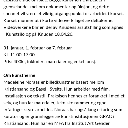
eksistere side om side. Begge kunstnerne arbeider i
grenselandet mellom dokumentar og fiksjon, og dette
spennet vil være et viktig utgangspunkt for arbeidet i kurset.
Kurset munner ut i korte videoverk laget av deltakerne.
Videoverkene blir en del av Knudens årsutstilling som åpnes
i Kunstsilo og på Knuden 18.04.26.
31. januar, 1. februar og 7. februar
Kl. 11.00-17.00
Pris: 400kr, inkludert materialer og enkel lunsj.
Om kunstnerne
Madeleine Noraas er billedkunstner basert mellom
Kristiansand og Basel i Sveits. Hun arbeider med film,
installasjon og tekstil. Praksisen hennes er forankret i mediet
selv, og hun lar materialer, tekniske rammer og egne
erfaringer styre arbeidet. Noraas har også lang erfaring som
kurator og er grunnlegger av kunstinstitusjonen GRAC i
Kristiansand. Hun har en MFA fra Institut Art Gender