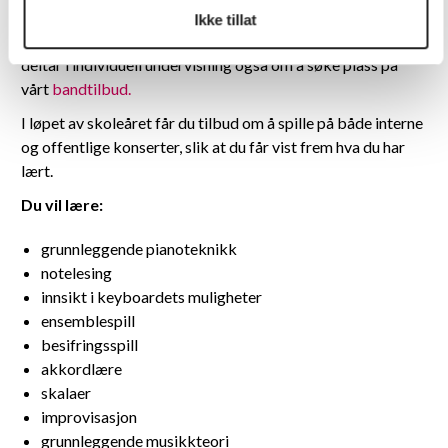
alder og ambisjoner, og låtene velges ut i fellesskap.
Ikke tillat
For mest mulig optimal læring anbefaler vi elever som
deltar i individuell undervisning også om å søke plass på
vårt
bandtilbud.
I løpet av skoleåret får du tilbud om å spille på både interne
og offentlige konserter, slik at du får vist frem hva du har
lært.
Du vil lære:
grunnleggende pianoteknikk
notelesing
innsikt i keyboardets muligheter
ensemblespill
besifringsspill
akkordlære
skalaer
improvisasjon
grunnleggende musikkteori