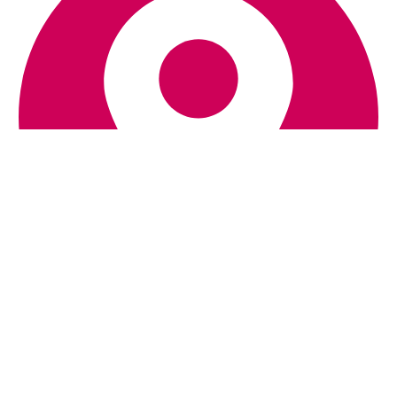
Sted
Sentrum
Vågsbygd
Søgne